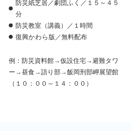
防災紙芝居／劇団ふく／１５～４５
分
防災教室（講義）／１時間
復興かわら版／無料配布
例：防災資料館→仮設住宅→避難タワ
ー→昼食→語り部→飯岡刑部岬展望館
（１０：００～１４：００）