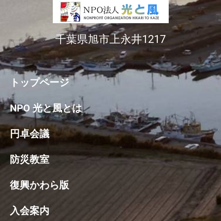
千葉県旭市上永井1217
トップページ
NPO 光と風とは
円卓会議
防災教室
復興かわら版
入会案内